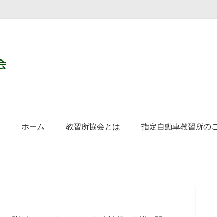
一般社団法人 茨城県指定
第1メニュー
コンテンツへ移動
ホーム
教習所協会とは
指定自動車教習所の