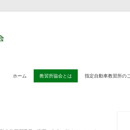
一般社団法人 茨城県指定
第1メニュー
コンテンツへ移動
ホーム
教習所協会とは
指定自動車教習所の