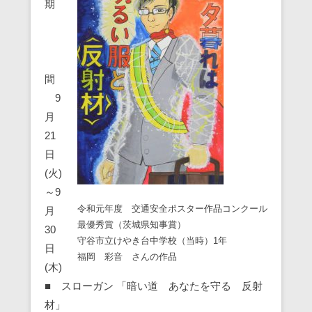
期
間
9
月
21
日
(火)
～9
令和元年度 交通安全ポスター作品コンクール
月
最優秀賞（茨城県知事賞）
30
守谷市立けやき台中学校（当時）1年
日
福岡 彩音 さんの作品
(木)
■ スローガン 「暗い道 あなたを守る 反射
材」