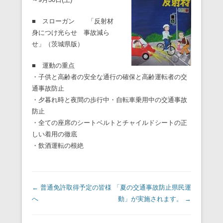
■ スローガン 「反射材
身につけ光らせ 事故減ら
せ」（茨城県版）
■ 運動の重点
・子供と高齢者の安全な通行の確保と高齢運転者の交
通事故防止
・夕暮れ時と夜間の歩行中・自転車乗用中の交通事故
防止
・全ての座席のシートベルトとチャイルドシートの正
しい着用の徹底
・飲酒運転の根絶
投稿ナビゲーション
←
普通免許取得予定の皆様
「夏の交通事故防止県民運
へ
動」が実施されます。
→