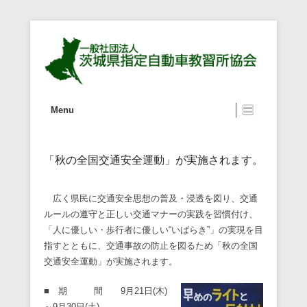
一般社団法人 茨城県指定自動車教
第1メニュー
コンテンツへ移動
Menu
習所協会
「秋の全国交通安全運動」が実施されます。
広く県民に交通安全思想の普及・浸透を図り、交通
ルールの遵守と正しい交通マナーの実践を習慣付け、
「人に優しい・歩行者に優しい“いばらき”」の実現を目
指すとともに、交通事故の防止を図るため「秋の全国
交通安全運動」が実施されます。
■ 期 間 9月21日(木)
～9月30日(土)